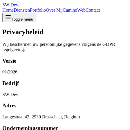
SW Dev
Home
Diensten
Portfolio
Over Mij
CaminoWeb
Contact
Toggle menu
Privacybeleid
Wij beschermen uw persoonlijke gegevens volgens de GDPR-
regelgeving.
Versie
01/2026
Bedrijf
SW Dev
Adres
Langestraat 42, 2930 Brasschaat, Belgium
Ondernemingsnummer